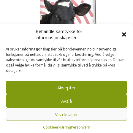
Behandle samtykke for
informasjonskapsler
Vi bruker informasjonskapsler på bondevennen.no til nødvendige
funksjoner på nettsiden, statistikk og markedsføring. Ved å velge
«aksepter» gir du samtykke til vår bruk av informasjonskapsler. Du kan
også velge hvilke formål du vil gi samtykke til ved å trykke på «Vis
detaljer».
Kusignal
Bondevennen har samla den populære serien vår
om kusignal i eit eige hefte.
Aksepter
Avslå
Vis detaljer
Bondevennen SA, Pb 208, sentrum, 4001 Stavanger
|
Personvern og cookies regler
Cookieerklæring
Personvern