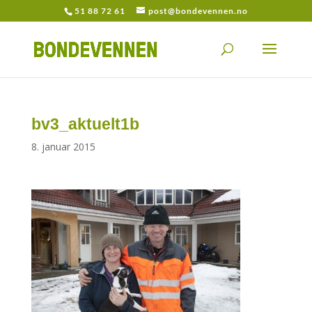
51 88 72 61
post@bondevennen.no
bv3_aktuelt1b
8. januar 2015