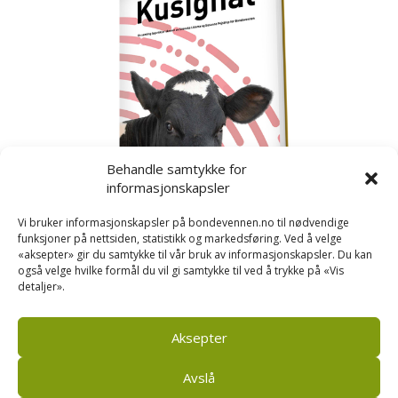
Behandle samtykke for
informasjonskapsler
Vi bruker informasjonskapsler på bondevennen.no til nødvendige
funksjoner på nettsiden, statistikk og markedsføring. Ved å velge
«aksepter» gir du samtykke til vår bruk av informasjonskapsler. Du kan
også velge hvilke formål du vil gi samtykke til ved å trykke på «Vis
detaljer».
Kusignal
Bondevennen har samla den populære serien vår
om kusignal i eit eige hefte.
Aksepter
Avslå