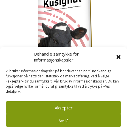
Behandle samtykke for
informasjonskapsler
Vi bruker informasjonskapsler på bondevennen.no til nødvendige
funksjoner på nettsiden, statistikk og markedsføring. Ved å velge
«aksepter» gir du samtykke til vår bruk av informasjonskapsler. Du kan
også velge hvilke formål du vil gi samtykke til ved å trykke på «Vis
detaljer».
Kusignal
Bondevennen har samla den populære serien vår
om kusignal i eit eige hefte.
Aksepter
Avslå