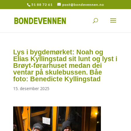
51 88 72 61
post@bondevennen.no
Lys i bygdemørket: Noah og
Elias Kyllingstad sit lunt og lyst i
Brøyt-førarhuset medan dei
ventar på skulebussen. Båe
foto: Benedicte Kyllingstad
15. desember 2025