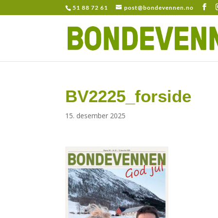
51 88 72 61
post@bondevennen.no
BV2225_forside
15. desember 2025