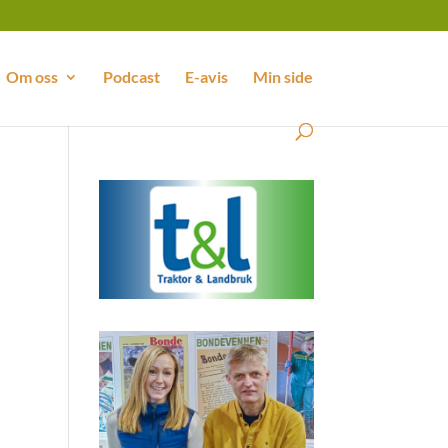
Om oss
Podcast
E-avis
Min side