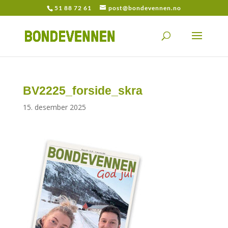
51 88 72 61
post@bondevennen.no
BV2225_forside_skra
15. desember 2025