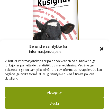
Behandle samtykke for
informasjonskapsler
Vi bruker informasjonskapsler på bondevennen.no til nødvendige
funksjoner på nettsiden, statistikk og markedsføring. Ved å velge
«aksepter» gir du samtykke til vår bruk av informasjonskapsler. Du kan
også velge hvilke formål du vil gi samtykke til ved å trykke på «Vis
detaljer».
Kusignal
Bondevennen har samla den populære serien vår
om kusignal i eit eige hefte.
Aksepter
Avslå