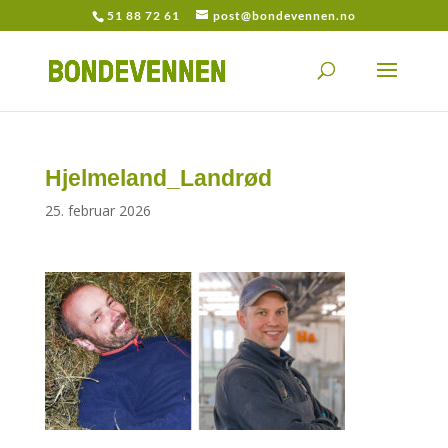
51 88 72 61
post@bondevennen.no
Hjelmeland_Landrød
25. februar 2026