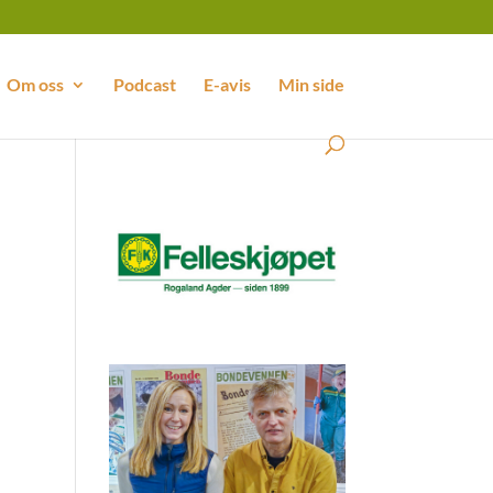
Om oss
Podcast
E-avis
Min side