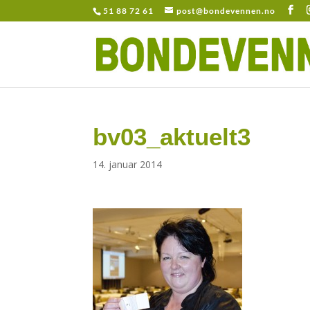
51 88 72 61
post@bondevennen.no
bv03_aktuelt3
14. januar 2014