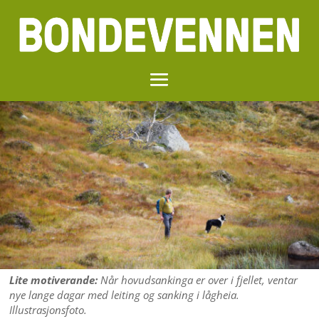
Lite motiverande:
Når hovudsankinga er over i fjellet, ventar
nye lange dagar med leiting og sanking i lågheia.
Illustrasjonsfoto.