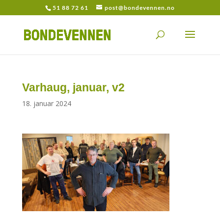
51 88 72 61
post@bondevennen.no
Varhaug, januar, v2
18. januar 2024