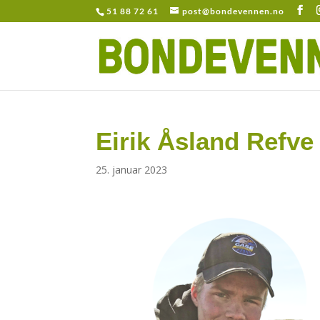
51 88 72 61
post@bondevennen.no
Eirik Åsland Refve
25. januar 2023