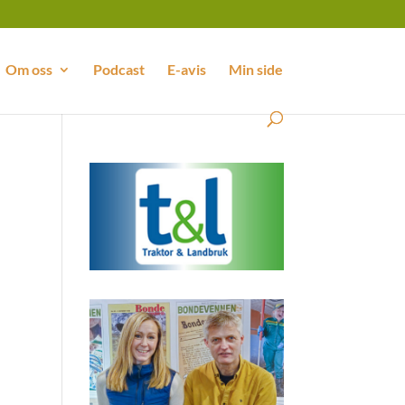
Om oss
Podcast
E-avis
Min side