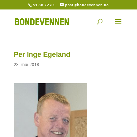
51 88 72 61
post@bondevennen.no
Per Inge Egeland
28. mai 2018