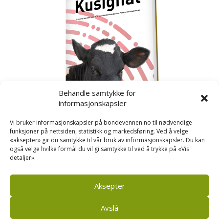
Behandle samtykke for
informasjonskapsler
Vi bruker informasjonskapsler på bondevennen.no til nødvendige
funksjoner på nettsiden, statistikk og markedsføring. Ved å velge
«aksepter» gir du samtykke til vår bruk av informasjonskapsler. Du kan
også velge hvilke formål du vil gi samtykke til ved å trykke på «Vis
detaljer».
Kusignal
Bondevennen har samla den populære serien vår
om kusignal i eit eige hefte.
Aksepter
Avslå