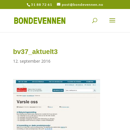
51 88 72 61
post@bondevennen.no
bv37_aktuelt3
12. september 2016