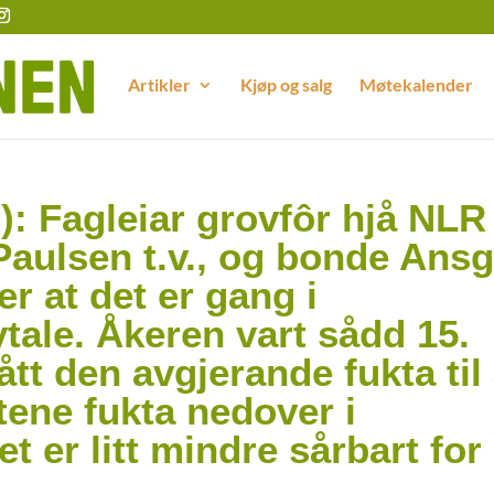
Artikler
Kjøp og salg
Møtekalender
n): Fagleiar grovfôr hjå NLR
Paulsen t.v., og bonde Ansg
r at det er gang i
tale. Åkeren vart sådd 15.
fått den avgjerande fukta til
øtene fukta nedover i
t er litt mindre sårbart for