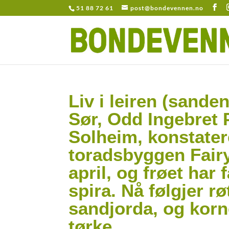
51 88 72 61
post@bondevennen.no
Liv i leiren (sande
Sør, Odd Ingebret 
Solheim, konstatere
toradsbyggen Fairy
april, og frøet har 
spira. Nå følgjer r
sandjorda, og korne
tørke.