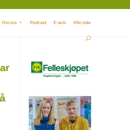
Om oss
Podcast
E-avis
Min side
ar
 å