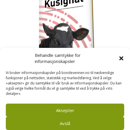
Behandle samtykke for
informasjonskapsler
Vi bruker informasjonskapsler på bondevennen.no til nødvendige
funksjoner på nettsiden, statistikk og markedsføring. Ved å velge
«aksepter» gir du samtykke til vår bruk av informasjonskapsler. Du kan
også velge hvilke formål du vil gi samtykke til ved å trykke på «Vis
detaljer».
Kusignal
Bondevennen har samla den populære serien vår
om kusignal i eit eige hefte.
Aksepter
Avslå