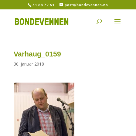
51 88 72 61
post@bondevennen.no
Varhaug_0159
30. januar 2018