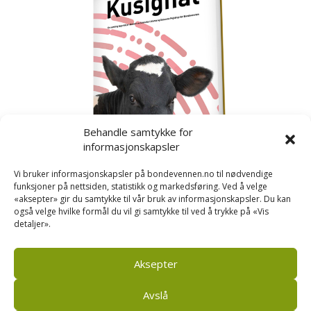
Behandle samtykke for
informasjonskapsler
Vi bruker informasjonskapsler på bondevennen.no til nødvendige
funksjoner på nettsiden, statistikk og markedsføring. Ved å velge
«aksepter» gir du samtykke til vår bruk av informasjonskapsler. Du kan
også velge hvilke formål du vil gi samtykke til ved å trykke på «Vis
detaljer».
Kusignal
Bondevennen har samla den populære serien vår
om kusignal i eit eige hefte.
Aksepter
Avslå