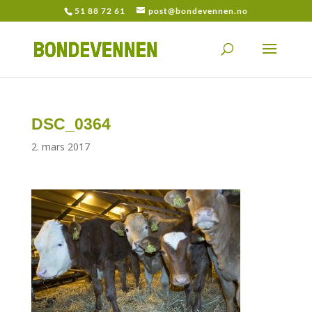
51 88 72 61
post@bondevennen.no
DSC_0364
2. mars 2017