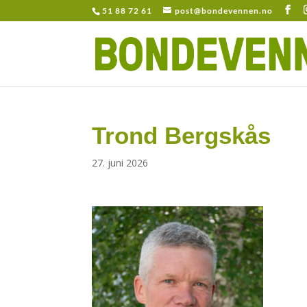
51 88 72 61
post@bondevennen.no
Trond Bergskås
27. juni 2026