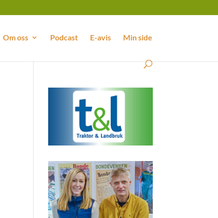
Om oss
Podcast
E-avis
Min side