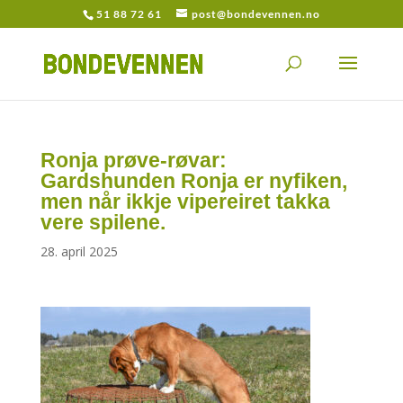
51 88 72 61
post@bondevennen.no
Ronja prøve-røvar:
Gardshunden Ronja er nyfiken,
men når ikkje vipereiret takka
vere spilene.
28. april 2025