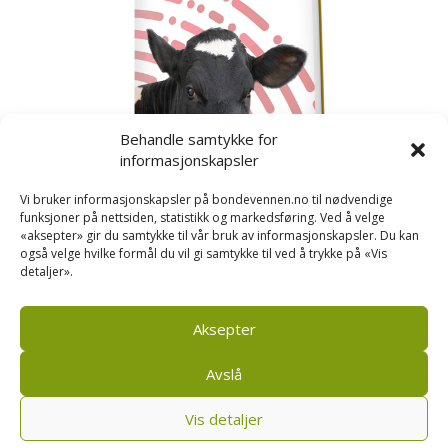
Behandle samtykke for
informasjonskapsler
Vi bruker informasjonskapsler på bondevennen.no til nødvendige
funksjoner på nettsiden, statistikk og markedsføring. Ved å velge
«aksepter» gir du samtykke til vår bruk av informasjonskapsler. Du kan
også velge hvilke formål du vil gi samtykke til ved å trykke på «Vis
detaljer».
Kusignal
Bondevennen har samla den populære serien vår
om kusignal i eit eige hefte.
Aksepter
Avslå
Vis detaljer
Bondevennen SA, Pb 208, sentrum, 4001 Stavanger