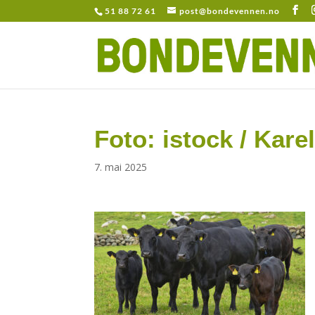
51 88 72 61
post@bondevennen.no
Foto: istock / Kare
7. mai 2025