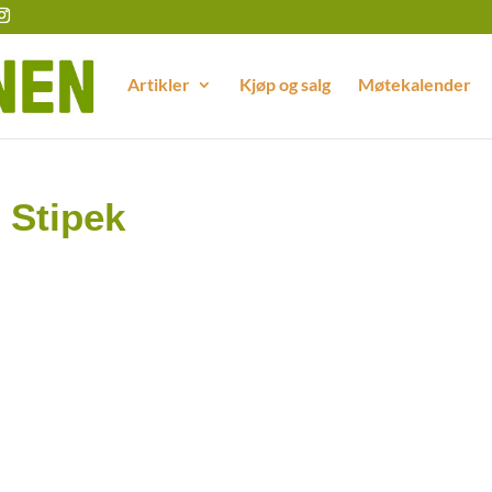
Artikler
Kjøp og salg
Møtekalender
l Stipek