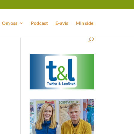
Om oss
Podcast
E-avis
Min side