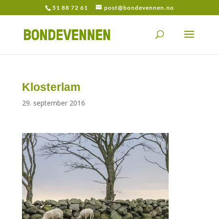
51 88 72 61
post@bondevennen.no
Klosterlam
29. september 2016