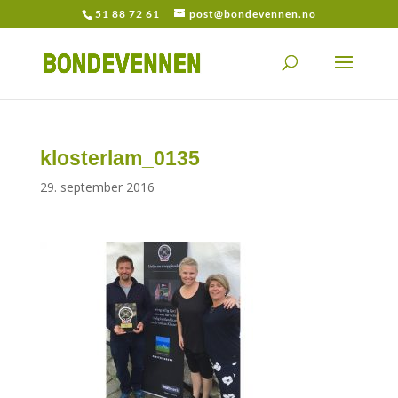
51 88 72 61
post@bondevennen.no
klosterlam_0135
29. september 2016