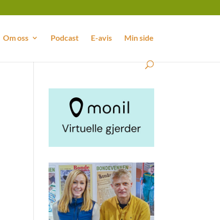
Om oss
Podcast
E-avis
Min side