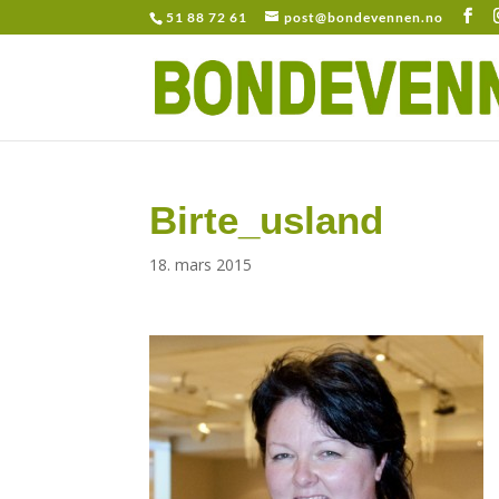
51 88 72 61
post@bondevennen.no
Birte_usland
18. mars 2015