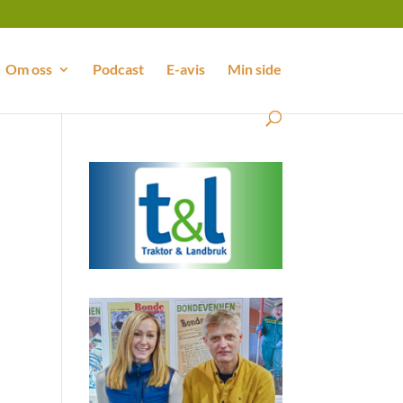
Om oss
Podcast
E-avis
Min side