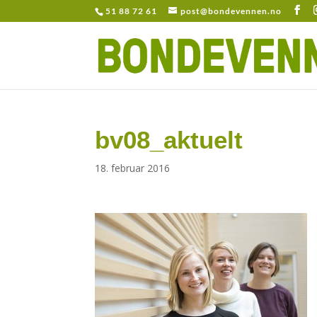
51 88 72 61
post@bondevennen.no
bv08_aktuelt
18. februar 2016