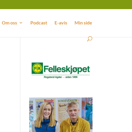
Om oss
Podcast
E-avis
Min side