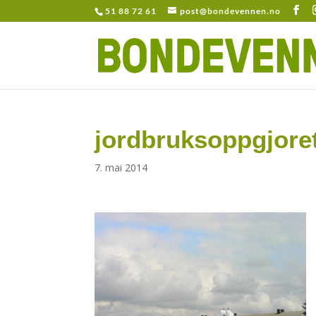
51 88 72 61
post@bondevennen.no
jordbruksoppgjore
7. mai 2014