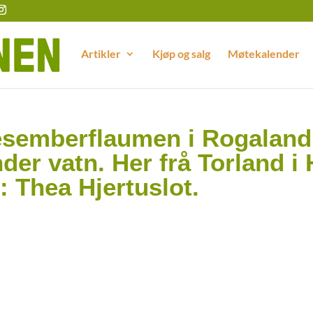
Artikler
Kjøp og salg
Møtekalender
Desemberflaumen i Rogaland
nder vatn. Her frå Torland i
: Thea Hjertuslot.