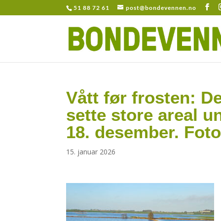
51 88 72 61
post@bondevennen.no
Vått før frosten: 
sette store areal u
18. desember. Foto
15. januar 2026