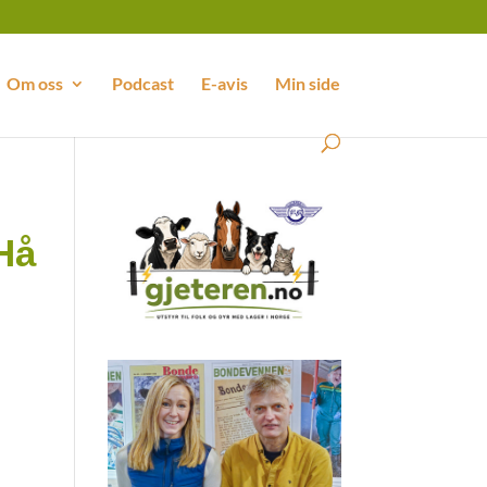
Om oss
Podcast
E-avis
Min side
 Hå