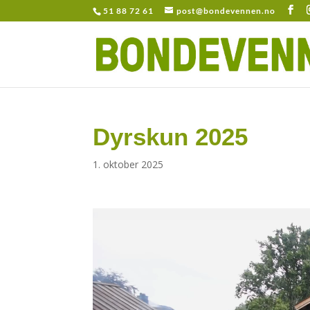
51 88 72 61
post@bondevennen.no
Dyrskun 2025
1. oktober 2025
Videoavspiller