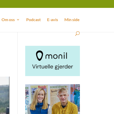
Om oss
Podcast
E-avis
Min side