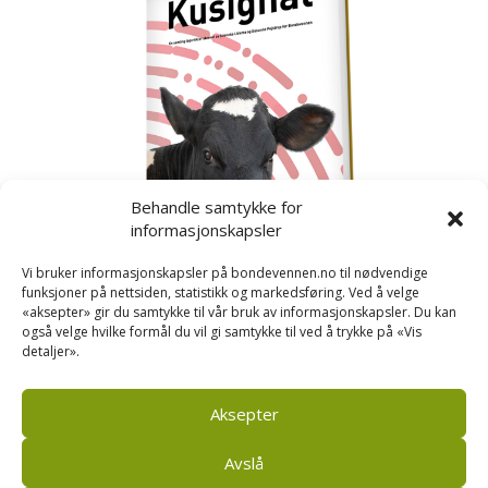
Behandle samtykke for
informasjonskapsler
Vi bruker informasjonskapsler på bondevennen.no til nødvendige
funksjoner på nettsiden, statistikk og markedsføring. Ved å velge
«aksepter» gir du samtykke til vår bruk av informasjonskapsler. Du kan
også velge hvilke formål du vil gi samtykke til ved å trykke på «Vis
detaljer».
Kusignal
Bondevennen har samla den populære serien vår
om kusignal i eit eige hefte.
Aksepter
Avslå