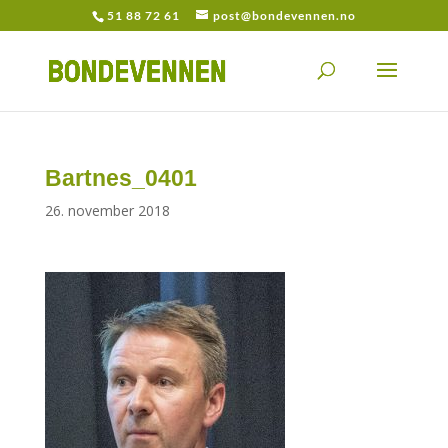
51 88 72 61
post@bondevennen.no
Bartnes_0401
26. november 2018