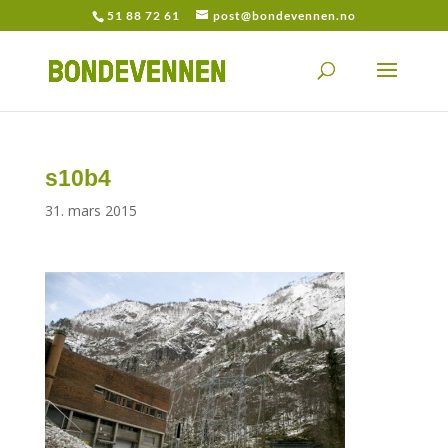
51 88 72 61
post@bondevennen.no
s10b4
31. mars 2015