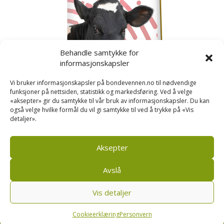
Behandle samtykke for
informasjonskapsler
Vi bruker informasjonskapsler på bondevennen.no til nødvendige
funksjoner på nettsiden, statistikk og markedsføring. Ved å velge
«aksepter» gir du samtykke til vår bruk av informasjonskapsler. Du kan
også velge hvilke formål du vil gi samtykke til ved å trykke på «Vis
detaljer».
Kusignal
Bondevennen har samla den populære serien vår
om kusignal i eit eige hefte.
Aksepter
Avslå
Vis detaljer
Bondevennen SA, Pb 208, sentrum, 4001 Stavanger
|
Personvern og cookies regler
Cookieerklæring
Personvern