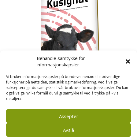
Behandle samtykke for
informasjonskapsler
Vi bruker informasjonskapsler på bondevennen.no til nødvendige
funksjoner på nettsiden, statistikk og markedsføring. Ved å velge
«aksepter» gir du samtykke til vår bruk av informasjonskapsler. Du kan
også velge hvilke formål du vil gi samtykke til ved å trykke på «Vis
detaljer».
Kusignal
Bondevennen har samla den populære serien vår
om kusignal i eit eige hefte.
Aksepter
Avslå