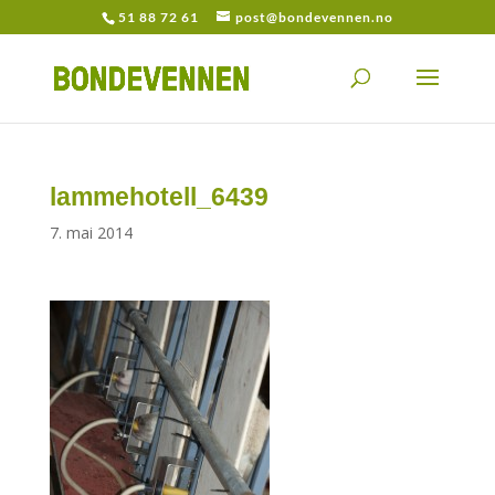
51 88 72 61
post@bondevennen.no
lammehotell_6439
7. mai 2014