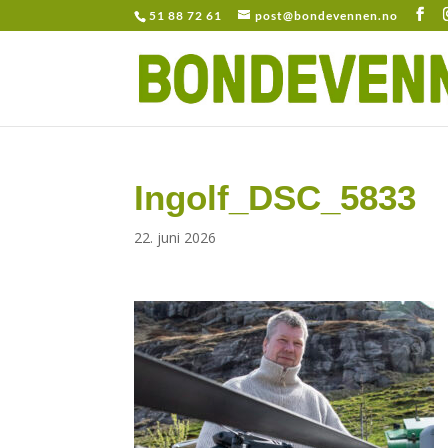
51 88 72 61
post@bondevennen.no
Ingolf_DSC_5833
22. juni 2026