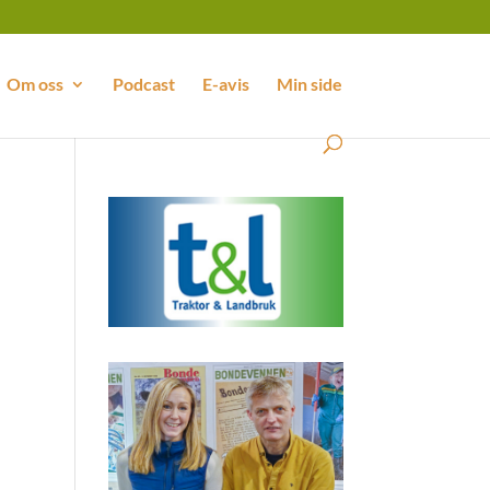
Om oss
Podcast
E-avis
Min side