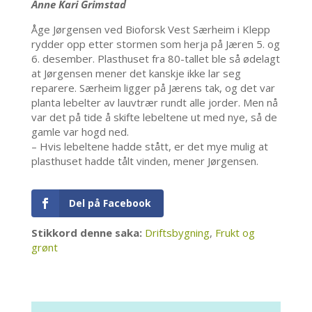
Anne Kari Grimstad
Åge Jørgensen ved Bioforsk Vest Særheim i Klepp
rydder opp etter stormen som herja på Jæren 5. og
6. desember. Plasthuset fra 80-tallet ble så ødelagt
at Jørgensen mener det kanskje ikke lar seg
reparere. Særheim ligger på Jærens tak, og det var
planta lebelter av lauvtrær rundt alle jorder. Men nå
var det på tide å skifte lebeltene ut med nye, så de
gamle var hogd ned.
– Hvis lebeltene hadde stått, er det mye mulig at
plasthuset hadde tålt vinden, mener Jørgensen.
Del på Facebook
Stikkord denne saka:
Driftsbygning
,
Frukt og
grønt