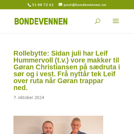
51 88 72 61
post@bondevennen.no
Rollebytte: Sidan juli har Leif
Hummervoll (t.v.) vore makker til
Gøran Christiansen på sædruta i
sør og i vest. Frå nyttår tek Leif
over ruta når Gøran trappar
ned.
7. oktober 2024