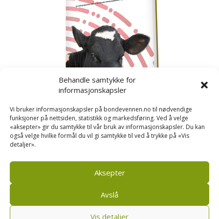
Behandle samtykke for
informasjonskapsler
Vi bruker informasjonskapsler på bondevennen.no til nødvendige
funksjoner på nettsiden, statistikk og markedsføring. Ved å velge
«aksepter» gir du samtykke til vår bruk av informasjonskapsler. Du kan
også velge hvilke formål du vil gi samtykke til ved å trykke på «Vis
detaljer».
Kusignal
Bondevennen har samla den populære serien vår
om kusignal i eit eige hefte.
Aksepter
Avslå
Vis detaljer