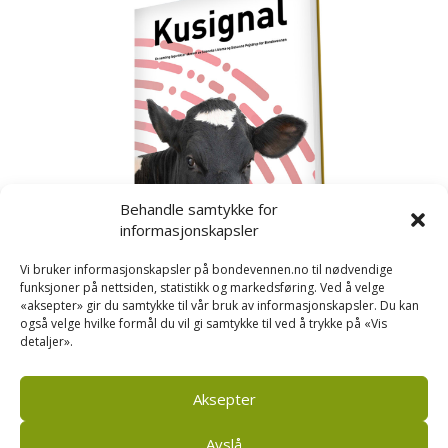
Behandle samtykke for
informasjonskapsler
Vi bruker informasjonskapsler på bondevennen.no til nødvendige
funksjoner på nettsiden, statistikk og markedsføring. Ved å velge
«aksepter» gir du samtykke til vår bruk av informasjonskapsler. Du kan
også velge hvilke formål du vil gi samtykke til ved å trykke på «Vis
detaljer».
Kusignal
Bondevennen har samla den populære serien vår
om kusignal i eit eige hefte.
Aksepter
Avslå