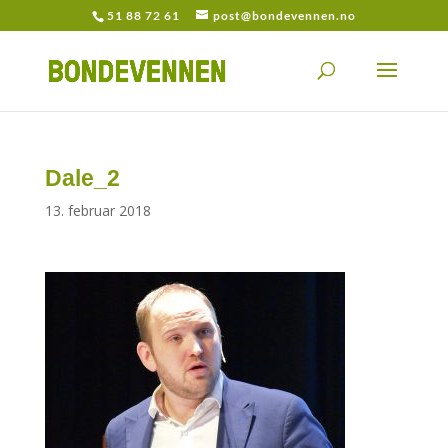
51 88 72 61
post@bondevennen.no
Dale_2
13. februar 2018