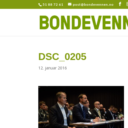
51 88 72 61
post@bondevennen.no
DSC_0205
12. januar 2016