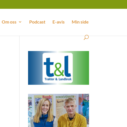
Om oss
Podcast
E-avis
Min side