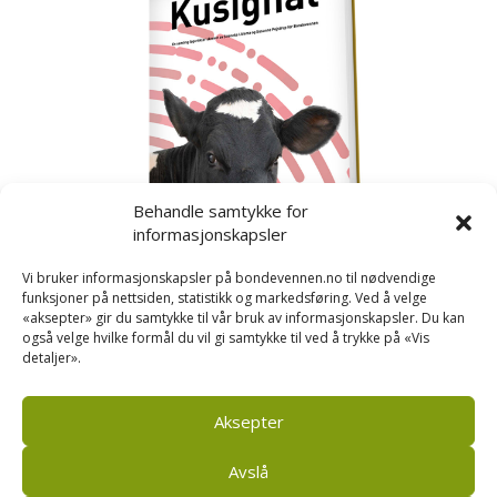
Behandle samtykke for
informasjonskapsler
Vi bruker informasjonskapsler på bondevennen.no til nødvendige
funksjoner på nettsiden, statistikk og markedsføring. Ved å velge
«aksepter» gir du samtykke til vår bruk av informasjonskapsler. Du kan
også velge hvilke formål du vil gi samtykke til ved å trykke på «Vis
detaljer».
Kusignal
Bondevennen har samla den populære serien vår
om kusignal i eit eige hefte.
Aksepter
Avslå