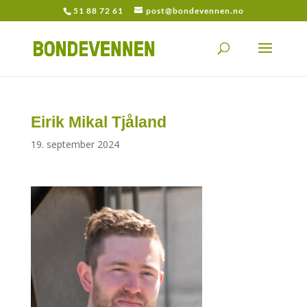
51 88 72 61
post@bondevennen.no
Eirik Mikal Tjåland
19. september 2024