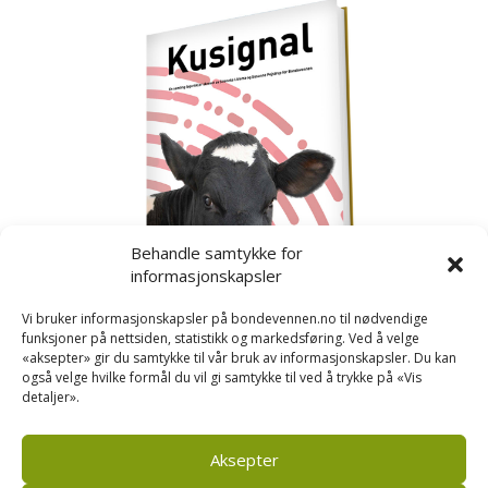
Behandle samtykke for
informasjonskapsler
Vi bruker informasjonskapsler på bondevennen.no til nødvendige
funksjoner på nettsiden, statistikk og markedsføring. Ved å velge
«aksepter» gir du samtykke til vår bruk av informasjonskapsler. Du kan
også velge hvilke formål du vil gi samtykke til ved å trykke på «Vis
detaljer».
Kusignal
Bondevennen har samla den populære serien vår
om kusignal i eit eige hefte.
Aksepter