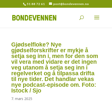
51 88 72 61
post@bondevennen.no
Gjødselfloke? Nye
gjødselforskrifter er mykje å
setja seg inn i, men for den som
vil vera med vidare er det ingen
veg utanom å setja seg inn i
regelverket og å tilpassa drifta
til nye tider. Det handlar vekas
nye podcast-episode om. Foto:
Istock / Sjo
7. mars 2025