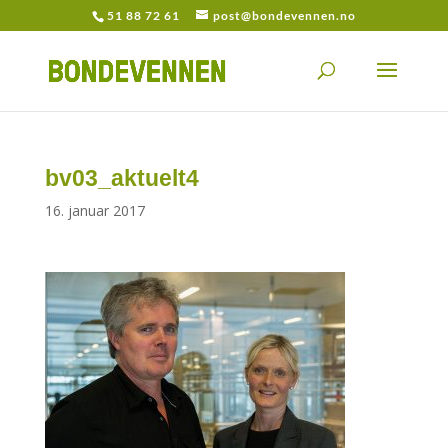
51 88 72 61
post@bondevennen.no
bv03_aktuelt4
16. januar 2017