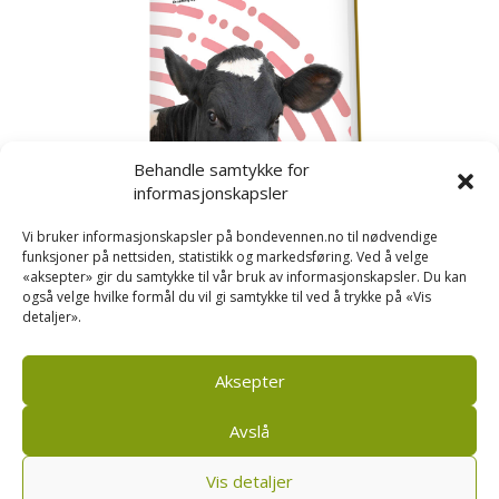
Behandle samtykke for
informasjonskapsler
Vi bruker informasjonskapsler på bondevennen.no til nødvendige
funksjoner på nettsiden, statistikk og markedsføring. Ved å velge
«aksepter» gir du samtykke til vår bruk av informasjonskapsler. Du kan
også velge hvilke formål du vil gi samtykke til ved å trykke på «Vis
detaljer».
Kusignal
Bondevennen har samla den populære serien vår
om kusignal i eit eige hefte.
Aksepter
Avslå
Vis detaljer