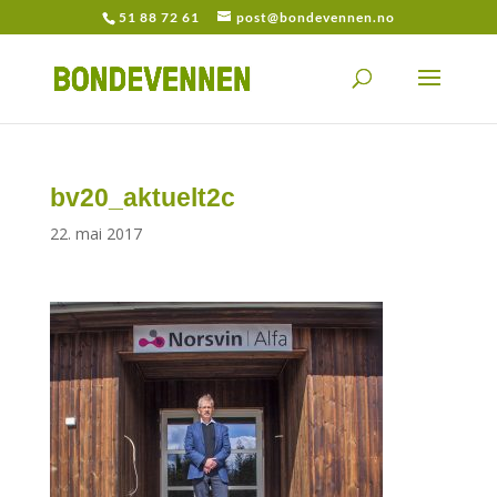
51 88 72 61
post@bondevennen.no
bv20_aktuelt2c
22. mai 2017