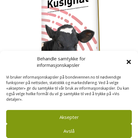
Behandle samtykke for
informasjonskapsler
Vi bruker informasjonskapsler på bondevennen.no til nødvendige
funksjoner på nettsiden, statistikk og markedsføring. Ved å velge
«aksepter» gir du samtykke til vår bruk av informasjonskapsler. Du kan
også velge hvilke formål du vil gi samtykke til ved å trykke på «Vis
detaljer».
Kusignal
Bondevennen har samla den populære serien vår
om kusignal i eit eige hefte.
Aksepter
Avslå