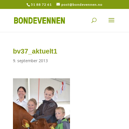
51 88 72 61
post@bondevennen.no
bv37_aktuelt1
9. september 2013