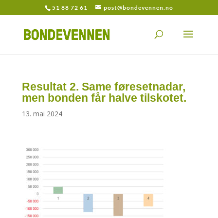
51 88 72 61
post@bondevennen.no
Resultat 2. Same føresetnadar,
men bonden får halve tilskotet.
13. mai 2024