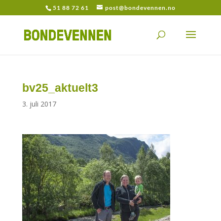
51 88 72 61
post@bondevennen.no
bv25_aktuelt3
3. juli 2017