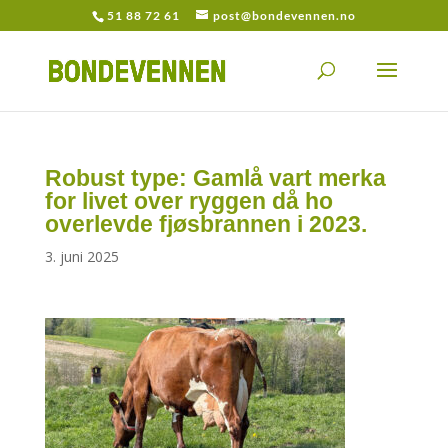
51 88 72 61
post@bondevennen.no
Robust type: Gamlå vart merka
for livet over ryggen då ho
overlevde fjøsbrannen i 2023.
3. juni 2025