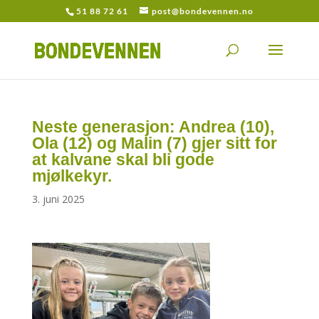
51 88 72 61
post@bondevennen.no
Neste generasjon: Andrea (10),
Ola (12) og Malin (7) gjer sitt for
at kalvane skal bli gode
mjølkekyr.
3. juni 2025