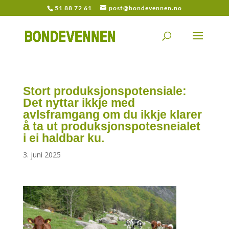
51 88 72 61
post@bondevennen.no
Stort produksjonspotensiale:
Det nyttar ikkje med
avlsframgang om du ikkje klarer
å ta ut produksjonspotesneialet
i ei haldbar ku.
3. juni 2025