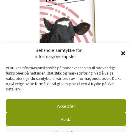
Behandle samtykke for
informasjonskapsler
Vi bruker informasjonskapsler på bondevennen.no til nødvendige
funksjoner på nettsiden, statistikk og markedsføring. Ved å velge
«aksepter» gir du samtykke til vår bruk av informasjonskapsler. Du kan
også velge hvilke formål du vil gi samtykke til ved å trykke på «Vis
detaljer».
Kusignal
Bondevennen har samla den populære serien vår
om kusignal i eit eige hefte.
Aksepter
Avslå