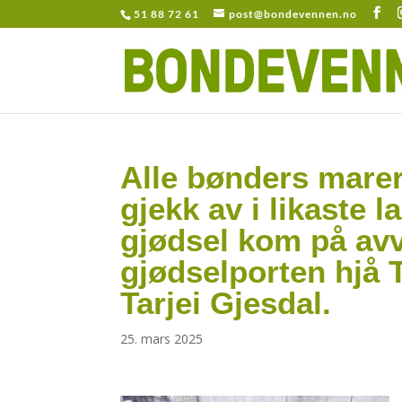
51 88 72 61
post@bondevennen.no
Alle bønders marer
gjekk av i likaste 
gjødsel kom på avv
gjødselporten hjå T
Tarjei Gjesdal.
25. mars 2025