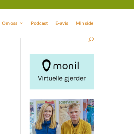
Om oss
Podcast
E-avis
Min side