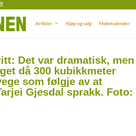
Artikler
Kjøp og salg
Møtekalender
itt: Det var dramatisk, men
laget då 300 kubikkmeter
ege som følgje av at
arjei Gjesdal sprakk. Foto: