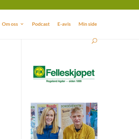
Om oss
Podcast
E-avis
Min side