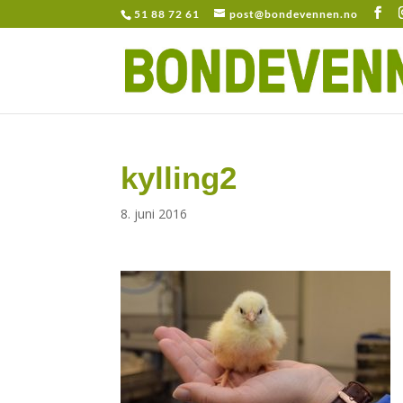
51 88 72 61
post@bondevennen.no
kylling2
8. juni 2016