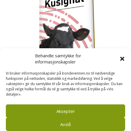
Behandle samtykke for
informasjonskapsler
Vi bruker informasjonskapsler på bondevennen.no til nødvendige
funksjoner på nettsiden, statistikk og markedsføring. Ved å velge
«aksepter» gir du samtykke til vår bruk av informasjonskapsler. Du kan
også velge hvilke formål du vil gi samtykke til ved å trykke på «Vis
detaljer».
Kusignal
Bondevennen har samla den populære serien vår
om kusignal i eit eige hefte.
Aksepter
Avslå