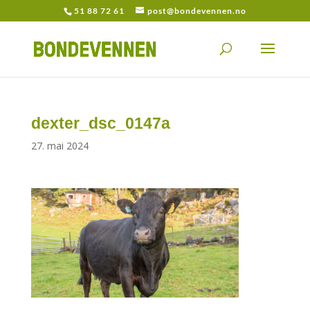
51 88 72 61
post@bondevennen.no
dexter_dsc_0147a
27. mai 2024